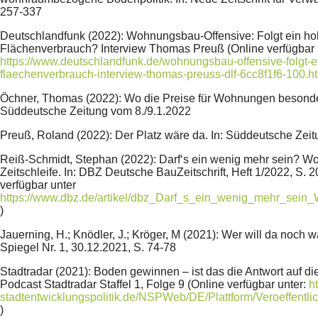
257-337
Deutschlandfunk (2022): Wohnungsbau-Offensive: Folgt ein ho
Flächenverbrauch? Interview Thomas Preuß (Online verfügbar 
https://www.deutschlandfunk.de/wohnungsbau-offensive-folgt-e
flaechenverbrauch-interview-thomas-preuss-dlf-6cc8f1f6-100.h
Öchner, Thomas (2022): Wo die Preise für Wohnungen besonder
Süddeutsche Zeitung vom 8./9.1.2022
Preuß, Roland (2022): Der Platz wäre da. In: Süddeutsche Zei
Reiß-Schmidt, Stephan (2022): Darf‘s ein wenig mehr sein? Wo
Zeitschleife. In: DBZ Deutsche BauZeitschrift, Heft 1/2022, S. 2
verfügbar unter
https://www.dbz.de/artikel/dbz_Darf_s_ein_wenig_mehr_sein_
)
Jauerning, H.; Knödler, J.; Kröger, M (2021): Wer will da noch 
Spiegel Nr. 1, 30.12.2021, S. 74-78
Stadtradar (2021): Boden gewinnen – ist das die Antwort auf di
Podcast Stadtradar Staffel 1, Folge 9 (Online verfügbar unter:
h
stadtentwicklungspolitik.de/NSPWeb/DE/Plattform/Veroeffentl
)