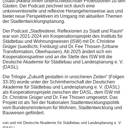
(Stadt-)Akteur:innen unterschiedlichster Professionen zu den
Gästen. Der Podcast zeichnet sich durch eine
unkonventionelle und reflexive Herangehensweise aus und
bietet neue Perspektiven im Umgang mit aktuellen Themen
der Stadtentwicklungsplanung.
Der Podcast „Stadtrederei. Reflexionen zu Stadt und Raum“
war von 2021-2024 ein Kooperationsprojekt des Instituts für
Städtebau und Wohnungswesen (ISW) mit Dr. Christine
Grüger (suedlicht, Freiburg) und Dr. Fee Thissen (Urbane
Transformation, Oberhausen). Ab 2025 ändert sich ein
Kooperationspartner und an die Stelle des ISW tritt die
Deutsche Akademie für Städtebau und Landesplanung e. V.
(DASL).
Die Trilogie „Zukunft gestalten in unsicheren Zeiten“ (Folgen
33-35) wurde unter der Schirmherrschaft der Deutschen
Akademie für Städtebau und Landesplanung e. V. (DASL)
als Kooperationsprojekt zwischen der DASL, dem ISW mit
Dr. Christine Grüger und Dr. Fee Thissen umgesetzt. Das
Projekt ist als Teil der Nationalen Stadtentwicklungspolitik
vom Bundesministerium für Wohnen, Stadtentwicklung und
Bauwesen gefördert.
von und mit Deutsche Akademie für Städtebau und Landesplanung e. V.
(DASL)