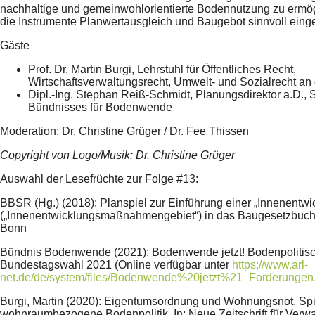
nachhaltige und gemeinwohlorientierte Bodennutzung zu erm
die Instrumente Planwertausgleich und Baugebot sinnvoll eing
Gäste
Prof. Dr. Martin Burgi, Lehrstuhl für Öffentliches Recht,
Wirtschaftsverwaltungsrecht, Umwelt- und Sozialrecht 
Dipl.-Ing. Stephan Reiß-Schmidt, Planungsdirektor a.D., 
Bündnisses für Bodenwende
Moderation: Dr. Christine Grüger / Dr. Fee Thissen
Copyright von Logo/Musik: Dr. Christine Grüger
Auswahl der Lesefrüchte zur Folge #13:
BBSR (Hg.) (2018): Planspiel zur Einführung einer „Innenen
(„Innenentwicklungsmaßnahmengebiet“) in das Baugesetzbuch,
Bonn
Bündnis Bodenwende (2021): Bodenwende jetzt! Bodenpolitis
Bundestagswahl 2021 (Online verfügbar unter
https://www.arl-
net.de/de/system/files/Bodenwende%20jetzt%21_Forderungen
Burgi, Martin (2020): Eigentumsordnung und Wohnungsnot. Spi
wohnraumbezogene Bodenpolitik. In: Neue Zeitschrift für Verwa