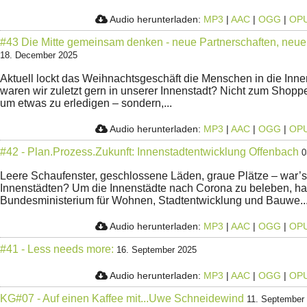
Audio herunterladen:
MP3
|
AAC
|
OGG
|
OP
#43 Die Mitte gemeinsam denken - neue Partnerschaften, neu
18. December 2025
Aktuell lockt das Weihnachtsgeschäft die Menschen in die Inn
waren wir zuletzt gern in unserer Innenstadt? Nicht zum Shop
um etwas zu erledigen – sondern,...
Audio herunterladen:
MP3
|
AAC
|
OGG
|
OP
#42 - Plan.Prozess.Zukunft: Innenstadtentwicklung Offenbach
0
Leere Schaufenster, geschlossene Läden, graue Plätze – war’s
Innenstädten? Um die Innenstädte nach Corona zu beleben, ha
Bundesministerium für Wohnen, Stadtentwicklung und Bauwe..
Audio herunterladen:
MP3
|
AAC
|
OGG
|
OP
#41 - Less needs more:
16. September 2025
Audio herunterladen:
MP3
|
AAC
|
OGG
|
OP
KG#07 - Auf einen Kaffee mit...Uwe Schneidewind
11. September