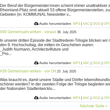
Der Beruf der Bürgermeister:innen scheint immer unattraktiver 
Rheinland-Pfalz sind aktuell 53 offene Bürgermeisterstellen, zu
Gebieten (in: KOMMUNAL Newsletter v...
Audio herunterladen:
MP3
|
AAC
|
OGG
|
OP
#40 Gemeinsam wirken - voraus
30. July 2025
In unserer dritten Episode der Stadtrederei-Trilogie blicken wir
den 9. Hochschultag, die mitten im Geschehen waren:
_Judith Nurmann, Architects4future und
_Pro...
Audio herunterladen:
MP3
|
AAC
|
OGG
|
OP
#39 Gemeinsam wirken - vor Ort
23. July 2025
Was braucht es, damit unsere Städte und Dörfer lebensfreundli
schöner werden? In der zweiten Folge der Trilogie begleiten w
der Nationalen Stadtentwicklu...
Audio herunterladen:
MP3
|
AAC
|
OGG
|
OP
Nächste Seite >