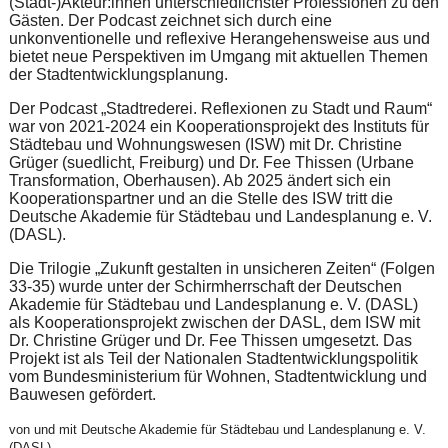
(Stadt-)Akteur:innen unterschiedlichster Professionen zu den
Gästen. Der Podcast zeichnet sich durch eine
unkonventionelle und reflexive Herangehensweise aus und
bietet neue Perspektiven im Umgang mit aktuellen Themen
der Stadtentwicklungsplanung.
Der Podcast „Stadtrederei. Reflexionen zu Stadt und Raum“
war von 2021-2024 ein Kooperationsprojekt des Instituts für
Städtebau und Wohnungswesen (ISW) mit Dr. Christine
Grüger (suedlicht, Freiburg) und Dr. Fee Thissen (Urbane
Transformation, Oberhausen). Ab 2025 ändert sich ein
Kooperationspartner und an die Stelle des ISW tritt die
Deutsche Akademie für Städtebau und Landesplanung e. V.
(DASL).
Die Trilogie „Zukunft gestalten in unsicheren Zeiten“ (Folgen
33-35) wurde unter der Schirmherrschaft der Deutschen
Akademie für Städtebau und Landesplanung e. V. (DASL)
als Kooperationsprojekt zwischen der DASL, dem ISW mit
Dr. Christine Grüger und Dr. Fee Thissen umgesetzt. Das
Projekt ist als Teil der Nationalen Stadtentwicklungspolitik
vom Bundesministerium für Wohnen, Stadtentwicklung und
Bauwesen gefördert.
von und mit Deutsche Akademie für Städtebau und Landesplanung e. V.
(DASL)