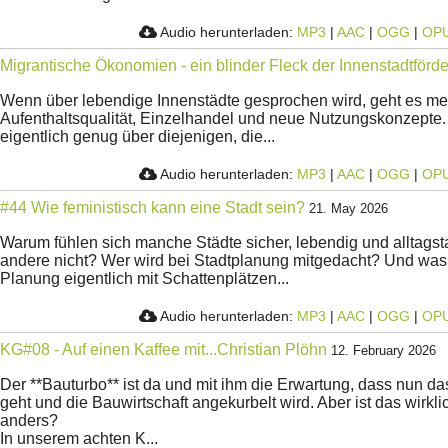
Audio herunterladen:
MP3
|
AAC
|
OGG
|
OP
Migrantische Ökonomien - ein blinder Fleck der Innenstadtförd
Wenn über lebendige Innenstädte gesprochen wird, geht es me
Aufenthaltsqualität, Einzelhandel und neue Nutzungskonzepte
eigentlich genug über diejenigen, die...
Audio herunterladen:
MP3
|
AAC
|
OGG
|
OP
#44 Wie feministisch kann eine Stadt sein?
21. May 2026
Warum fühlen sich manche Städte sicher, lebendig und alltagst
andere nicht? Wer wird bei Stadtplanung mitgedacht? Und was 
Planung eigentlich mit Schattenplätzen...
Audio herunterladen:
MP3
|
AAC
|
OGG
|
OP
KG#08 - Auf einen Kaffee mit...Christian Plöhn
12. February 2026
Der **Bauturbo** ist da und mit ihm die Erwartung, dass nun d
geht und die Bauwirtschaft angekurbelt wird. Aber ist das wirk
anders?
In unserem achten K...