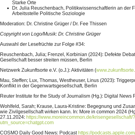
Starke Orte
Dr. Julia Reuschenbach, Politikwissenschaftlerin an der F
Arbeitsstelle Politische Soziologie
Moderation: Dr. Christine Grüger / Dr. Fee Thissen
Copyright von Logo/Musik: Dr. Christine Grüger
Auswahl der Lesefrüchte zur Folge #34:
Reuschenbach, Julia; Frenzel, Korbinian (2024): Defekte Debat
Gesellschaft besser streiten müssen, Berlin
Netzwerk Zukunftsorte e.V. (o.J.): Aktivitäten (
www.zukunftsorte
Mau, Steffen; Lux, Thomas, Westheuser, Linus (2023): Trigger
Konflikt in der Gegenwartsgesellschaft, Berlin
Reuter Institute for the Study of Journalism (Hg.): Digital News
Wohlfeld, Sarah; Krause, Laura-Kristine: Begegnung und Zus
wie Zivilgesellschaft wirken kann. In: More in common 2024 (Hg.
27.11.2024:
https://www.moreincommon.de/krisengesellschaft/
utm_source=chatgpt.com
COSMO Daily Good News: Podcast
https://podcasts.apple.com