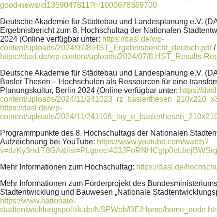
good-news/id1359047811?i=1000678369700
Deutsche Akademie für Städtebau und Landesplanung e.V. (DAS
Ergebnisbericht zum 8. Hochschultag der Nationalen Stadtentwi
2024 (Online verfügbar unter:
https://dasl.de/wp-
content/uploads/2024/07/8.HST_Ergebnisbericht_deutsch.pdf
/
https://dasl.de/wp-content/uploads/2024/07/8.HST_Results-Rep
Deutsche Akademie für Städtebau und Landesplanung e.V. (DAS
Basler Thesen – Hochschulen als Ressourcen für eine transfor
Planungskultur, Berlin 2024 (Online verfügbar unter:
https://das
content/uploads/2024/11/241023_rz_baslerthesen_210x210_x3
https://dasl.de/wp-
content/uploads/2024/11/241106_lay_e_baslerthesen_210x210
Programmpunkte des 8. Hochschultags der Nationalen Stadtentw
Aufzeichnung bei YouTube:
https://www.youtube.com/watch?
v=dzKy3m1T8GA&list=PLgeeci403JFnRNHCgIp0eLbejBWSrg
Mehr Informationen zum Hochschultag:
https://dasl.de/hochsch
Mehr Informationen zum Förderprojekt des Bundesministeriums
Stadtentwicklung und Bauwesen „Nationale Stadtentwicklungspo
https://www.nationale-
stadtentwicklungspolitik.de/NSPWeb/DE/Home/home_node.ht