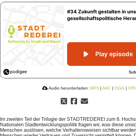
Audio herunterladen:
MP3
|
AAC
|
OGG
|
OP
Im zweiten Teil der Trilogie der STADTREDEREI zum 8. Hochs
Nationalen Stadtentwicklungspolitik fragen wir, was diese unsi
Menschen auslösen, welche Verhaltensweisen sichtbar werden
Menschen wieder Vertrauen und Zuversicht vermittelt können. D