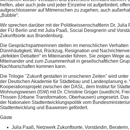
helfen, aber auch jede und jeder Einzelne ist aufgefordert, offe
aufgeschlossener auf Mitmenschen zu zugehen, auch außerhal
„Bubble“.
Wir sprechen darüber mit der Politikwissenschaftlerin Dr. Jul
der FU Berlin und mit Julia Paaß, Social Designerin und Vorst
Zukunftsorte aus Brandenburg.
Die Gesprächspartnerinnen stellen im menschlichen Verhalten f
Dünnhäutigkeit, Wut, Rückzug, Resignation und Nachrichtenv
„defekten Debatten“ im Miteinander führen. Sie zeigen Wege au
Miteinander und zum Zusammenhalt in gesellschaftlichen Grup
Nachbarschaften kommen kann.
Die Trilogie "Zukunft gestalten in unsicheren Zeiten" wird unter
der Deutschen Akademie für Städtebau und Landesplanung e. V
Kooperationsprojekt zwischen der DASL, dem Institut für Städ
Wohnungswesen (ISW) mit Dr. Christine Grüger (suedlicht, Frei
Thissen (Urbane Transformation, Oberhausen) umgesetzt. Das Pr
der Nationalen Stadtentwicklungspolitik vom Bundesministeri
Stadtentwicklung und Bauwesen gefördert.
Gäste
Julia Paaß, Netzwerk Zukunftsorte, Vorständin, Beraterin, M