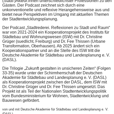
(Stadt-)Akteur:innen unterschiedlichster Professionen zu den
Gästen. Der Podcast zeichnet sich durch eine
unkonventionelle und reflexive Herangehensweise aus und
bietet neue Perspektiven im Umgang mit aktuellen Themen
der Stadtentwicklungsplanung.
Der Podcast „Stadtrederei. Reflexionen zu Stadt und Raum“
war von 2021-2024 ein Kooperationsprojekt des Instituts für
Städtebau und Wohnungswesen (ISW) mit Dr. Christine
Grüger (suedlicht, Freiburg) und Dr. Fee Thissen (Urbane
Transformation, Oberhausen). Ab 2025 ändert sich ein
Kooperationspartner und an die Stelle des ISW tritt die
Deutsche Akademie für Städtebau und Landesplanung e. V.
(DASL).
Die Trilogie „Zukunft gestalten in unsicheren Zeiten“ (Folgen
33-35) wurde unter der Schirmherrschaft der Deutschen
Akademie für Städtebau und Landesplanung e. V. (DASL)
als Kooperationsprojekt zwischen der DASL, dem ISW mit
Dr. Christine Grüger und Dr. Fee Thissen umgesetzt. Das
Projekt ist als Teil der Nationalen Stadtentwicklungspolitik
vom Bundesministerium für Wohnen, Stadtentwicklung und
Bauwesen gefördert.
von und mit Deutsche Akademie für Städtebau und Landesplanung e. V.
(DASL)