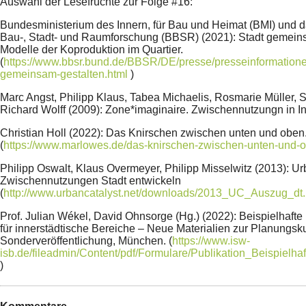
Auswahl der Lesefrüchte zur Folge #16:
Bundesministerium des Innern, für Bau und Heimat (BMI) und da
Bau-, Stadt- und Raumforschung (BBSR) (2021): Stadt gemein
Modelle der Koproduktion im Quartier.
(
https://www.bbsr.bund.de/BBSR/DE/presse/presseinformatione
gemeinsam-gestalten.html
)
Marc Angst, Philipp Klaus, Tabea Michaelis, Rosmarie Müller, S
Richard Wolff (2009): Zone*imaginaire. Zwischennutzungn in In
Christian Holl (2022): Das Knirschen zwischen unten und oben
(
https://www.marlowes.de/das-knirschen-zwischen-unten-und-
Philipp Oswalt, Klaus Overmeyer, Philipp Misselwitz (2013): Ur
Zwischennutzungen Stadt entwickeln
(
http://www.urbancatalyst.net/downloads/2013_UC_Auszug_dt.
Prof. Julian Wékel, David Ohnsorge (Hg.) (2022): Beispielhafte
für innerstädtische Bereiche – Neue Materialien zur Planungsku
Sonderveröffentlichung, München. (
https://www.isw-
isb.de/fileadmin/Content/pdf/Formulare/Publikation_Beispielh
)