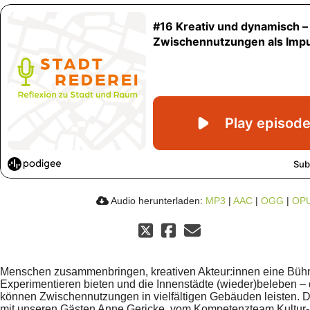
Audio herunterladen:
MP3
|
AAC
|
OGG
|
OP
Menschen zusammenbringen, kreativen Akteur:innen eine Bü
Experimentieren bieten und die Innenstädte (wieder)beleben –
können Zwischennutzungen in vielfältigen Gebäuden leisten. 
mit unseren Gästen Anne Gericke, vom Kompetenzteam Kultur- 