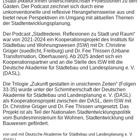
(Stadt-)Akteur:innen unterschiedlichster Professionen zu den
Gästen. Der Podcast zeichnet sich durch eine
unkonventionelle und reflexive Herangehensweise aus und
bietet neue Perspektiven im Umgang mit aktuellen Themen
der Stadtentwicklungsplanung.
Der Podcast „Stadtrederei. Reflexionen zu Stadt und Raum“
war von 2021-2024 ein Kooperationsprojekt des Instituts für
Städtebau und Wohnungswesen (ISW) mit Dr. Christine
Grüger (suedlicht, Freiburg) und Dr. Fee Thissen (Urbane
Transformation, Oberhausen). Ab 2025 ändert sich ein
Kooperationspartner und an die Stelle des ISW tritt die
Deutsche Akademie für Städtebau und Landesplanung e. V.
(DASL).
Die Trilogie „Zukunft gestalten in unsicheren Zeiten“ (Folgen
33-35) wurde unter der Schirmherrschaft der Deutschen
Akademie für Städtebau und Landesplanung e. V. (DASL)
als Kooperationsprojekt zwischen der DASL, dem ISW mit
Dr. Christine Grüger und Dr. Fee Thissen umgesetzt. Das
Projekt ist als Teil der Nationalen Stadtentwicklungspolitik
vom Bundesministerium für Wohnen, Stadtentwicklung und
Bauwesen gefördert.
von und mit Deutsche Akademie für Städtebau und Landesplanung e. V.
(DASL)