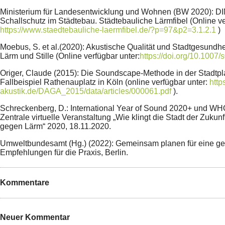
Ministerium für Landesentwicklung und Wohnen (BW 2020): D
Schallschutz im Städtebau. Städtebauliche Lärmfibel (Online ve
https://www.staedtebauliche-laermfibel.de/?p=97&p2=3.1.2.1
)
Moebus, S. et al.(2020): Akustische Qualität und Stadtgesundhe
Lärm und Stille (Online verfügbar unter:
https://doi.org/10.1007
Origer, Claude (2015): Die Soundscape-Methode in der Stadtp
Fallbeispiel Rathenauplatz in Köln (online verfügbar unter:
http
akustik.de/DAGA_2015/data/articles/000061.pdf
).
Schreckenberg, D.: International Year of Sound 2020+ und WHO
Zentrale virtuelle Veranstaltung „Wie klingt die Stadt der Zukunf
gegen Lärm“ 2020, 18.11.2020.
Umweltbundesamt (Hg.) (2022): Gemeinsam planen für eine ge
Empfehlungen für die Praxis, Berlin.
Kommentare
Neuer Kommentar