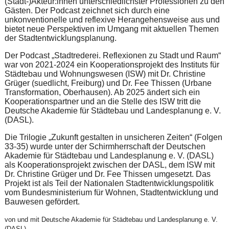
(Stadt-)Akteur:innen unterschiedlichster Professionen zu den
Gästen. Der Podcast zeichnet sich durch eine
unkonventionelle und reflexive Herangehensweise aus und
bietet neue Perspektiven im Umgang mit aktuellen Themen
der Stadtentwicklungsplanung.
Der Podcast „Stadtrederei. Reflexionen zu Stadt und Raum“
war von 2021-2024 ein Kooperationsprojekt des Instituts für
Städtebau und Wohnungswesen (ISW) mit Dr. Christine
Grüger (suedlicht, Freiburg) und Dr. Fee Thissen (Urbane
Transformation, Oberhausen). Ab 2025 ändert sich ein
Kooperationspartner und an die Stelle des ISW tritt die
Deutsche Akademie für Städtebau und Landesplanung e. V.
(DASL).
Die Trilogie „Zukunft gestalten in unsicheren Zeiten“ (Folgen
33-35) wurde unter der Schirmherrschaft der Deutschen
Akademie für Städtebau und Landesplanung e. V. (DASL)
als Kooperationsprojekt zwischen der DASL, dem ISW mit
Dr. Christine Grüger und Dr. Fee Thissen umgesetzt. Das
Projekt ist als Teil der Nationalen Stadtentwicklungspolitik
vom Bundesministerium für Wohnen, Stadtentwicklung und
Bauwesen gefördert.
von und mit Deutsche Akademie für Städtebau und Landesplanung e. V.
(DASL)