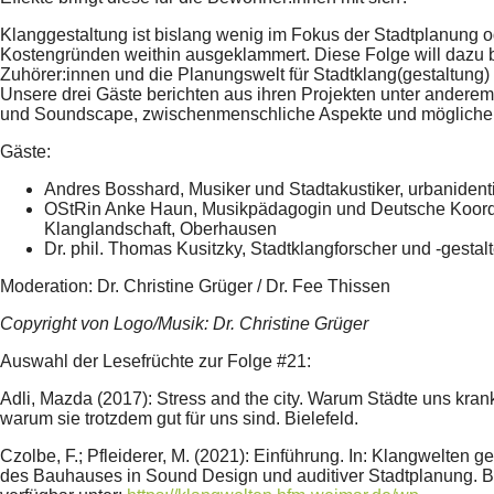
Klanggestaltung ist bislang wenig im Fokus der Stadtplanung o
Kostengründen weithin ausgeklammert. Diese Folge will dazu b
Zuhörer:innen und die Planungswelt für Stadtklang(gestaltung) z
Unsere drei Gäste berichten aus ihren Projekten unter ander
und Soundscape, zwischenmenschliche Aspekte und möglich
Gäste:
Andres Bosshard, Musiker und Stadtakustiker, urbanidenti
OStRin Anke Haun, Musikpädagogin und Deutsche Koord
Klanglandschaft, Oberhausen
Dr. phil. Thomas Kusitzky, Stadtklangforscher und -gestalte
Moderation: Dr. Christine Grüger / Dr. Fee Thissen
Copyright von Logo/Musik: Dr. Christine Grüger
Auswahl der Lesefrüchte zur Folge #21:
Adli, Mazda (2017): Stress and the city. Warum Städte uns kr
warum sie trotzdem gut für uns sind. Bielefeld.
Czolbe, F.; Pfleiderer, M. (2021): Einführung. In: Klangwelten ges
des Bauhauses in Sound Design und auditiver Stadtplanung. Be