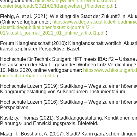
verfügbar unter:
https://klangwelten.hfm-weimar.de/wp-
content/uploads/2021/02/Klangwelten_Pfleiderer.pdf
).
Fiebig, A. et al. (2021): Wie klingt die Stadt der Zukunft? In: Aku
(Online verfügbar unter:
https://www.dega-akustik.de/fileadmin/
akustik.de/publikationen/akustik-journal/21-
01/akustik_journal_2021_01_online_artikel1.pdf
).
Forum Klanglandschaft (2010): Klanglandschaft wörtlich. Akust
transdisziplinärer Perspektive. Basel.
Hochschule für Technik Stuttgart: HFT meets IBA: #2 – Urbane 
Geräusche in der Stadt – gesundes Wohnen trotz Verdichtung
10. März 2020, online verfügbar unter:
https://www.hft-stuttgart
meets-iba-urbane-akustik
).
Hochschule Luzern (2019): Stadtklang – Wege zu einer hörensw
Klangraumgestaltung von Außenräumen. Instrumentarium.
Hochschule Luzern (2016): Stadtklang – Wege zu einer hörensw
Perspektiven.
Kusitzky, Thomas (2021): Stadtklanggestaltung. Konditionen ei
Planungs- und Entwicklungspraxis. Bielefeld.
Maag, T.: Bosshard, A. (2017): Stadt? Kann ganz schön klingen,