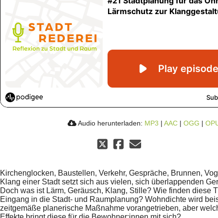
Audio herunterladen:
MP3
|
AAC
|
OGG
|
OP
Kirchenglocken, Baustellen, Verkehr, Gespräche, Brunnen, Vog
Klang einer Stadt setzt sich aus vielen, sich überlappenden 
Doch was ist Lärm, Geräusch, Klang, Stille? Wie finden diese
Eingang in die Stadt- und Raumplanung? Wohndichte wird beis
zeitgemäße planerische Maßnahme vorangetrieben, aber welc
Effekte bringt diese für die Bewohner:innen mit sich?