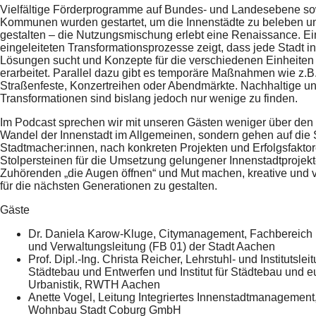
Vielfältige Förderprogramme auf Bundes- und Landesebene so
Kommunen wurden gestartet, um die Innenstädte zu beleben und
gestalten – die Nutzungsmischung erlebt eine Renaissance. Ein
eingeleiteten Transformationsprozesse zeigt, dass jede Stadt in
Lösungen sucht und Konzepte für die verschiedenen Einheiten 
erarbeitet. Parallel dazu gibt es temporäre Maßnahmen wie z.B
Straßenfeste, Konzertreihen oder Abendmärkte. Nachhaltige u
Transformationen sind bislang jedoch nur wenige zu finden.
Im Podcast sprechen wir mit unseren Gästen weniger über den (
Wandel der Innenstadt im Allgemeinen, sondern gehen auf die
Stadtmacher:innen, nach konkreten Projekten und Erfolgsfakto
Stolpersteinen für die Umsetzung gelungener Innenstadtprojekt
Zuhörenden „die Augen öffnen“ und Mut machen, kreative und vi
für die nächsten Generationen zu gestalten.
Gäste
Dr. Daniela Karow-Kluge, Citymanagement, Fachbereich 
und Verwaltungsleitung (FB 01) der Stadt Aachen
Prof. Dipl.-Ing. Christa Reicher, Lehrstuhl- und Institutslei
Städtebau und Entwerfen und Institut für Städtebau und 
Urbanistik, RWTH Aachen
Anette Vogel, Leitung Integriertes Innenstadtmanagement, 
Wohnbau Stadt Coburg GmbH