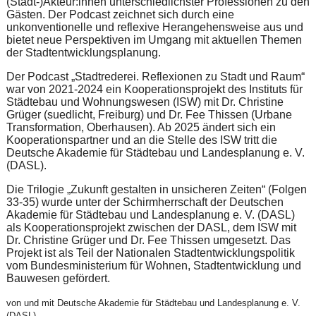
(Stadt-)Akteur:innen unterschiedlichster Professionen zu den
Gästen. Der Podcast zeichnet sich durch eine
unkonventionelle und reflexive Herangehensweise aus und
bietet neue Perspektiven im Umgang mit aktuellen Themen
der Stadtentwicklungsplanung.
Der Podcast „Stadtrederei. Reflexionen zu Stadt und Raum“
war von 2021-2024 ein Kooperationsprojekt des Instituts für
Städtebau und Wohnungswesen (ISW) mit Dr. Christine
Grüger (suedlicht, Freiburg) und Dr. Fee Thissen (Urbane
Transformation, Oberhausen). Ab 2025 ändert sich ein
Kooperationspartner und an die Stelle des ISW tritt die
Deutsche Akademie für Städtebau und Landesplanung e. V.
(DASL).
Die Trilogie „Zukunft gestalten in unsicheren Zeiten“ (Folgen
33-35) wurde unter der Schirmherrschaft der Deutschen
Akademie für Städtebau und Landesplanung e. V. (DASL)
als Kooperationsprojekt zwischen der DASL, dem ISW mit
Dr. Christine Grüger und Dr. Fee Thissen umgesetzt. Das
Projekt ist als Teil der Nationalen Stadtentwicklungspolitik
vom Bundesministerium für Wohnen, Stadtentwicklung und
Bauwesen gefördert.
von und mit Deutsche Akademie für Städtebau und Landesplanung e. V.
(DASL)