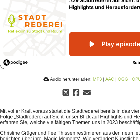
Audio herunterladen:
MP3
|
AAC
|
OGG
|
OP
Mit voller Kraft voraus startet die Stadtrederei bereits in das vier
Folge „Stadtrederei auf Sicht: unser Blick auf Highlights und 
erfahren Sie, welche vielfältigen Themen uns in 2023 beschäfti
Christine Grüger und Fee Thissen resümieren aus den neun le
berichten über ihre ‚Magic Moments‘: Wie verändert Künstliche I