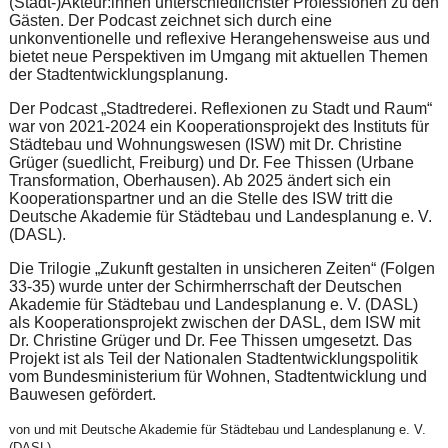
(Stadt-)Akteur:innen unterschiedlichster Professionen zu den
Gästen. Der Podcast zeichnet sich durch eine
unkonventionelle und reflexive Herangehensweise aus und
bietet neue Perspektiven im Umgang mit aktuellen Themen
der Stadtentwicklungsplanung.
Der Podcast „Stadtrederei. Reflexionen zu Stadt und Raum“
war von 2021-2024 ein Kooperationsprojekt des Instituts für
Städtebau und Wohnungswesen (ISW) mit Dr. Christine
Grüger (suedlicht, Freiburg) und Dr. Fee Thissen (Urbane
Transformation, Oberhausen). Ab 2025 ändert sich ein
Kooperationspartner und an die Stelle des ISW tritt die
Deutsche Akademie für Städtebau und Landesplanung e. V.
(DASL).
Die Trilogie „Zukunft gestalten in unsicheren Zeiten“ (Folgen
33-35) wurde unter der Schirmherrschaft der Deutschen
Akademie für Städtebau und Landesplanung e. V. (DASL)
als Kooperationsprojekt zwischen der DASL, dem ISW mit
Dr. Christine Grüger und Dr. Fee Thissen umgesetzt. Das
Projekt ist als Teil der Nationalen Stadtentwicklungspolitik
vom Bundesministerium für Wohnen, Stadtentwicklung und
Bauwesen gefördert.
von und mit Deutsche Akademie für Städtebau und Landesplanung e. V.
(DASL)