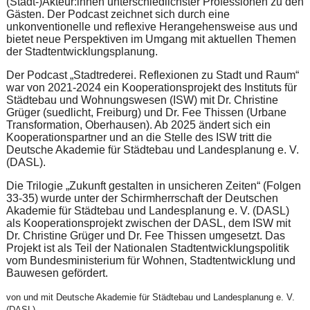
(Stadt-)Akteur:innen unterschiedlichster Professionen zu den
Gästen. Der Podcast zeichnet sich durch eine
unkonventionelle und reflexive Herangehensweise aus und
bietet neue Perspektiven im Umgang mit aktuellen Themen
der Stadtentwicklungsplanung.
Der Podcast „Stadtrederei. Reflexionen zu Stadt und Raum“
war von 2021-2024 ein Kooperationsprojekt des Instituts für
Städtebau und Wohnungswesen (ISW) mit Dr. Christine
Grüger (suedlicht, Freiburg) und Dr. Fee Thissen (Urbane
Transformation, Oberhausen). Ab 2025 ändert sich ein
Kooperationspartner und an die Stelle des ISW tritt die
Deutsche Akademie für Städtebau und Landesplanung e. V.
(DASL).
Die Trilogie „Zukunft gestalten in unsicheren Zeiten“ (Folgen
33-35) wurde unter der Schirmherrschaft der Deutschen
Akademie für Städtebau und Landesplanung e. V. (DASL)
als Kooperationsprojekt zwischen der DASL, dem ISW mit
Dr. Christine Grüger und Dr. Fee Thissen umgesetzt. Das
Projekt ist als Teil der Nationalen Stadtentwicklungspolitik
vom Bundesministerium für Wohnen, Stadtentwicklung und
Bauwesen gefördert.
von und mit Deutsche Akademie für Städtebau und Landesplanung e. V.
(DASL)