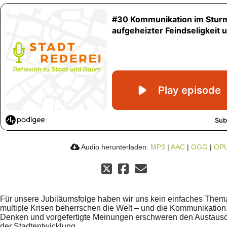
Audio herunterladen:
MP3
|
AAC
|
OGG
|
OP
Für unsere Jubiläumsfolge haben wir uns kein einfaches Them
multiple Krisen beherrschen die Welt – und die Kommunikatio
Denken und vorgefertigte Meinungen erschweren den Austausc
der Stadtentwicklung.