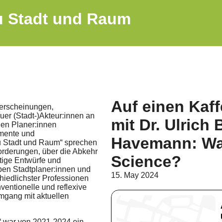
zu Stadt und Raum
Auf einen Kaff
nerscheinungen,
er (Stadt-)Akteur:innen an
mit Dr. Ulrich
en Planer:innen
umente und
Havemann: Was 
zu Stadt und Raum“ sprechen
forderungen, über die Abkehr
Science?
ige Entwürfe und
ben Stadtplaner:innen und
15. May 2024
chiedlichster Professionen
ventionelle und reflexive
mgang mit aktuellen
“ war von 2021-2024 ein