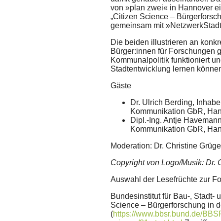
von »plan zwei« in Hannover e
„Citizen Science – Bürgerforsc
gemeinsam mit »NetzwerkStadt«
Die beiden illustrieren an konk
Bürger:innen für Forschungen 
Kommunalpolitik funktioniert un
Stadtentwicklung lernen könne
Gäste
Dr. Ulrich Berding, Inhabe
Kommunikation GbR, Ha
Dipl.-Ing. Antje Havemann
Kommunikation GbR, Ha
Moderation: Dr. Christine Grüge
Copyright von Logo/Musik: Dr. 
Auswahl der Lesefrüchte zur Fo
Bundesinstitut für Bau-, Stadt
Science – Bürgerforschung in d
(
https://www.bbsr.bund.de/BBS