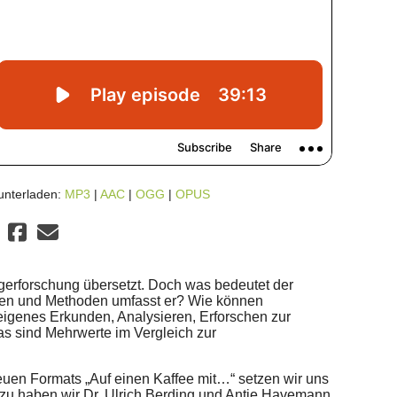
unterladen:
MP3
|
AAC
|
OGG
|
OPUS
rgerforschung übersetzt. Doch was bedeutet der
men und Methoden umfasst er? Wie können
igenes Erkunden, Analysieren, Erforschen zur
s sind Mehrwerte im Vergleich zur
euen Formats „Auf einen Kaffee mit…“ setzen wir uns
zu haben wir Dr. Ulrich Berding und Antje Havemann