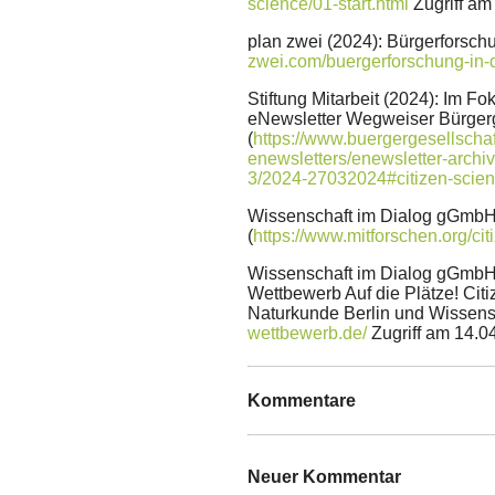
science/01-start.html
Zugriff am
plan zwei (2024): Bürgerforschu
zwei.com/buergerforschung-in-
Stiftung Mitarbeit (2024): Im Fo
eNewsletter Wegweiser Bürgerg
(
https://www.buergergesellschaf
enewsletters/enewsletter-archi
3/2024-27032024#citizen-scien
Wissenschaft im Dialog gGmbH (
(
https://www.mitforschen.org/ci
Wissenschaft im Dialog gGmbH (o.
Wettbewerb Auf die Plätze! Cit
Naturkunde Berlin und Wissensc
wettbewerb.de/
Zugriff am 14.0
Kommentare
Neuer Kommentar