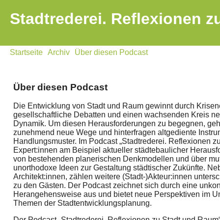
Stadtrederei. Reflexionen 
Startseite
Archiv
Über diesen Podcast
Über diesen Podcast
Die Entwicklung von Stadt und Raum gewinnt durch Krise
gesellschaftliche Debatten und einen wachsenden Kreis neu
Dynamik. Um diesen Herausforderungen zu begegnen, geh
zunehmend neue Wege und hinterfragen altgediente Instr
Handlungsmuster. Im Podcast „Stadtrederei. Reflexionen 
Expert:innen am Beispiel aktueller städtebaulicher Heraus
von bestehenden planerischen Denkmodellen und über mut
unorthodoxe Ideen zur Gestaltung städtischer Zukünfte. Ne
Architekt:innen, zählen weitere (Stadt-)Akteur:innen unters
zu den Gästen. Der Podcast zeichnet sich durch eine unkon
Herangehensweise aus und bietet neue Perspektiven im U
Themen der Stadtentwicklungsplanung.
Der Podcast „Stadtrederei. Reflexionen zu Stadt und Raum