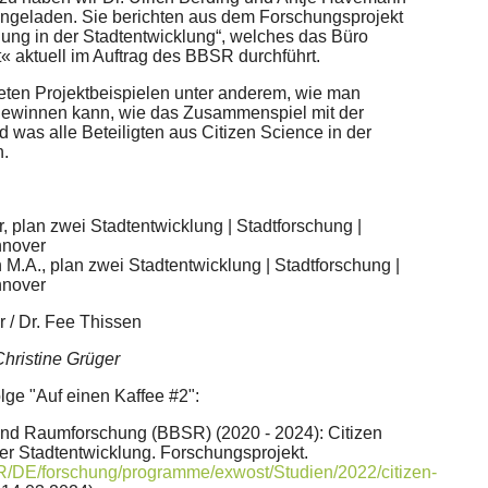
ingeladen. Sie berichten aus dem Forschungsprojekt
hung in der Stadtentwicklung“, welches das Büro
 aktuell im Auftrag des BBSR durchführt.
reten Projektbeispielen unter anderem, wie man
gewinnen kann, wie das Zusammenspiel mit der
d was alle Beteiligten aus Citizen Science in der
n.
r, plan zwei Stadtentwicklung | Stadtforschung |
nnover
 M.A., plan zwei Stadtentwicklung | Stadtforschung |
nnover
r / Dr. Fee Thissen
Christine Grüger
lge "Auf einen Kaffee #2":
- und Raumforschung (BBSR) (2020 - 2024): Citizen
er Stadtentwicklung. Forschungsprojekt.
R/DE/forschung/programme/exwost/Studien/2022/citizen-