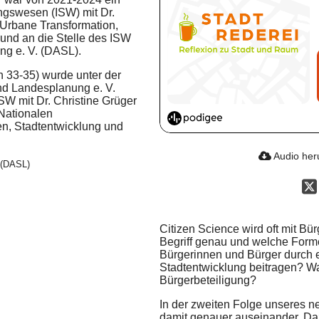
ngswesen (ISW) mit Dr.
 (Urbane Transformation,
und an die Stelle des ISW
ng e. V. (DASL).
en 33-35) wurde unter der
nd Landesplanung e. V.
W mit Dr. Christine Grüger
 Nationalen
n, Stadtentwicklung und
Audio her
 (DASL)
Citizen Science wird oft mit Bü
Begriff genau und welche For
Bürgerinnen und Bürger durch e
Stadtentwicklung beitragen? Wa
Bürgerbeteiligung?
In der zweiten Folge unseres n
damit genauer auseinander. Da