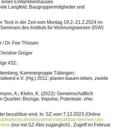
 eines Einfamilienhauses
iele Langfeld, Baugruppenmitglieder und
er Teck in der Zeit vom Montag 19.2.-21.2.2024 im
Seminars des Instituts für Wohnungswesen (ISW)
r / Dr. Fee Thissen
Christine Grüger
lge #32:
ttemberg, Kammergruppe Tübingen;
üdwest e.V. (Hg.) 2011: planen-bauen-leben, zweite
emann, A.; Klehn, K. (2022): Gemeinschaftlich
Quartier: Bezüge, Impulse, Potentiale. vhw-
der bezahlbar wird. In: SZ vom 7.12.2023 (Online
eddeutsche.de/stil/wohnen-bezahlbar-bremen-ulm-
=true
(nur mit SZ-Abo zugänglich) , Zugriff im Februar