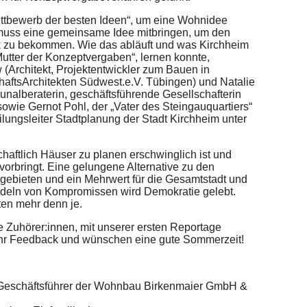
ettbewerb der besten Ideen“, um eine Wohnidee
uss eine gemeinsame Idee mitbringen, um den
k zu bekommen. Wie das abläuft und was Kirchheim
Mutter der Konzeptvergaben“, lernen konnte,
(Architekt, Projektentwickler zum Bauen in
ftsArchitekten Südwest.e.V. Tübingen) und Natalie
unalberaterin, geschäftsführende Gesellschafterin
owie Gernot Pohl, der „Vater des Steingauquartiers“
eilungsleiter Stadtplanung der Stadt Kirchheim unter
haftlich Häuser zu planen erschwinglich ist und
orbringt. Eine gelungene Alternative zu den
gebieten und ein Mehrwert für die Gesamtstadt und
andeln von Kompromissen wird Demokratie gelebt.
ten mehr denn je.
be Zuhörer:innen, mit unserer ersten Reportage
f Ihr Feedback und wünschen eine gute Sommerzeit!
 Geschäftsführer der Wohnbau Birkenmaier GmbH &