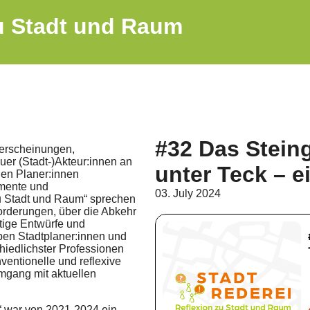
zu Stadt und Raum
#32 Das Steing
nerscheinungen,
er (Stadt-)Akteur:innen an
unter Teck – e
en Planer:innen
umente und
03. July 2024
zu Stadt und Raum“ sprechen
forderungen, über die Abkehr
ige Entwürfe und
ben Stadtplaner:innen und
chiedlichster Professionen
ventionelle und reflexive
mgang mit aktuellen
“ war von 2021-2024 ein