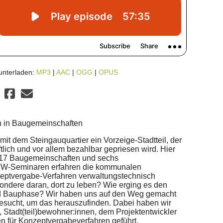
unterladen:
MP3
|
AAC
|
OGG
|
OPUS
 in Baugemeinschaften
mit dem Steingauquartier ein Vorzeige-Stadtteil, der
tlich und vor allem bezahlbar gepriesen wird. Hier
 17 Baugemeinschaften und sechs
 ISW-Seminaren erfahren die kommunalen
zeptvergabe-Verfahren verwaltungstechnisch
ondere daran, dort zu leben? Wie erging es den
d Bauphase? Wir haben uns auf den Weg gemacht
besucht, um das herauszufinden. Dabei haben wir
 Stadt(teil)bewohner:innen, dem Projektentwickler
en für Konzeptvergabeverfahren geführt.