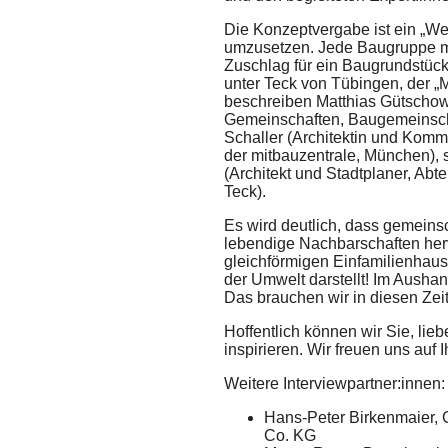
Die Konzeptvergabe ist ein „W
umzusetzen. Jede Baugruppe m
Zuschlag für ein Baugrundstüc
unter Teck von Tübingen, der „
beschreiben Matthias Gütschow 
Gemeinschaften, Baugemeinscha
Schaller (Architektin und Komm
der mitbauzentrale, München), s
(Architekt und Stadtplaner, Abt
Teck).
Es wird deutlich, dass gemeinsc
lebendige Nachbarschaften herv
gleichförmigen Einfamilienhaus
der Umwelt darstellt! Im Aush
Das brauchen wir in diesen Zei
Hoffentlich können wir Sie, lie
inspirieren. Wir freuen uns au
Weitere Interviewpartner:innen:
Hans-Peter Birkenmaier,
Co. KG