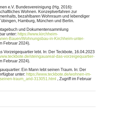
en e.V. Bundesvereinigung (Hg. 2016):
chaftliches Wohnen. Konzeptverfahren zur
menhalts, bezahlbaren Wohnraum und lebendiger
 Tübingen, Hamburg, München und Berlin.
Bautagebuch und Dokumentensammlung
bar unter:
https://www.kirchheim-
lanen-Bauen/Wohnungsbau-in-Kirchheim-unter-
 im Februar 2024).
Das Vorzeigequartier lebt. In: Der Teckbote, 16.04.2023
/www.teckbote.de/steingauareal-das-vorzeigequartier-
 im Februar 2024).
ngauquartier: Ein Mann lebt seinen Traum. In: Der
erfügbar unter:
https://www.teckbote.de/wohnen-im-
-seinen-traum_arid-313051.html
, Zugriff im Februar