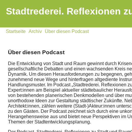
Stadtrederei. Reflexionen 
Startseite
Archiv
Über diesen Podcast
Über diesen Podcast
Die Entwicklung von Stadt und Raum gewinnt durch Krise
gesellschaftliche Debatten und einen wachsenden Kreis neu
Dynamik. Um diesen Herausforderungen zu begegnen, geh
zunehmend neue Wege und hinterfragen altgediente Instr
Handlungsmuster. Im Podcast „Stadtrederei. Reflexionen 
Expert:innen am Beispiel aktueller städtebaulicher Heraus
von bestehenden planerischen Denkmodellen und über mut
unorthodoxe Ideen zur Gestaltung städtischer Zukünfte. Ne
Architekt:innen, zählen weitere (Stadt-)Akteur:innen unters
zu den Gästen. Der Podcast zeichnet sich durch eine unkon
Herangehensweise aus und bietet neue Perspektiven im U
Themen der Stadtentwicklungsplanung.
Der Podcast „Stadtrederei. Reflexionen zu Stadt und Raum