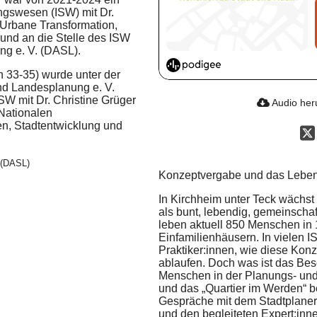
ngswesen (ISW) mit Dr.
 (Urbane Transformation,
und an die Stelle des ISW
ng e. V. (DASL).
en 33-35) wurde unter der
nd Landesplanung e. V.
W mit Dr. Christine Grüger
Audio her
 Nationalen
n, Stadtentwicklung und
 (DASL)
Konzeptvergabe und das Leben
In Kirchheim unter Teck wächst 
als bunt, lebendig, gemeinschaf
leben aktuell 850 Menschen in
Einfamilienhäusern. In vielen
Praktiker:innen, wie diese Kon
ablaufen. Doch was ist das Bes
Menschen in der Planungs- un
und das „Quartier im Werden“ 
Gespräche mit dem Stadtplaner,
und den begleiteten Expert:inn