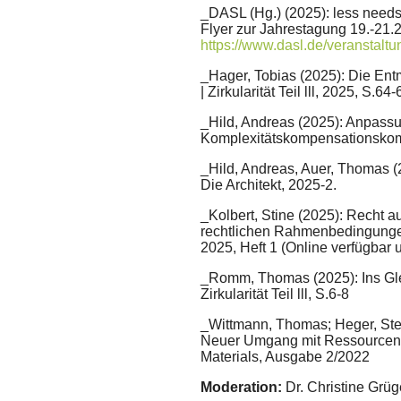
_DASL (Hg.) (2025): less needs
Flyer zur Jahrestagung 19.-21.
https://www.dasl.de/veranstalt
_Hager, Tobias (2025): Die Entma
| Zirkularität Teil lll, 2025, S.64-
_Hild, Andreas (2025): Anpassu
Komplexitätskompensationskomp
_Hild, Andreas, Auer, Thomas (
Die Architekt, 2025-2.
_Kolbert, Stine (2025): Recht a
rechtlichen Rahmenbedingungen
2025, Heft 1 (Online verfügbar 
_Romm, Thomas (2025): Ins Gle
Zirkularität Teil lll, S.6-8
_Wittmann, Thomas; Heger, Stef
Neuer Umgang mit Ressourcen 
Materials, Ausgabe 2/2022
Moderation:
Dr. Christine Grüg