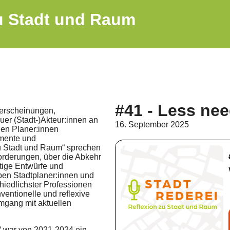
zu Stadt und Raum
#41 - Less ne
nerscheinungen,
er (Stadt-)Akteur:innen an
16. September 2025
en Planer:innen
umente und
zu Stadt und Raum“ sprechen
forderungen, über die Abkehr
ige Entwürfe und
ben Stadtplaner:innen und
chiedlichster Professionen
ventionelle und reflexive
mgang mit aktuellen
“ war von 2021-2024 ein