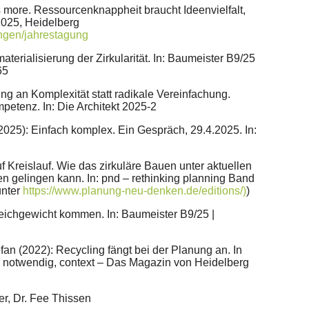
 more. Ressourcenknappheit braucht Ideenvielfalt,
2025, Heidelberg
ungen/jahrestagung
terialisierung der Zirkularität. In: Baumeister B9/25
65
ng an Komplexität statt radikale Vereinfachung.
etenz. In: Die Architekt 2025-2
2025): Einfach komplex. Ein Gespräch, 29.4.2025. In:
uf Kreislauf. Wie das zirkuläre Bauen unter aktuellen
 gelingen kann. In: pnd – rethinking planning Band
unter
https://www.planung-neu-denken.de/editions/)
)
ichgewicht kommen. In: Baumeister B9/25 |
an (2022): Recycling fängt bei der Planung an. In
notwendig, context – Das Magazin von Heidelberg
er, Dr. Fee Thissen