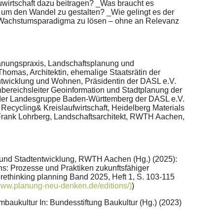
irtschaft dazu beitragen? _Was braucht es
ll, um den Wandel zu gestalten? _Wie gelingt es der
 Wachstumsparadigma zu lösen – ohne an Relevanz
lanungspraxis, Landschaftsplanung und
Thomas, Architektin, ehemalige Staatsrätin der
twicklung und Wohnen, Präsidentin der DASL e.V.
hbereichsleiter Geoinformation und Stadtplanung der
 der Landesgruppe Baden-Württemberg der DASL e.V.
Recycling& Kreislaufwirtschaft, Heidelberg Materials
Frank Lohrberg, Landschaftsarchitekt, RWTH Aachen,
e und Stadtentwicklung, RWTH Aachen (Hg.) (2025):
: Prozesse und Praktiken zukunftsfähiger
rethinking planning Band 2025, Heft 1, S. 103-115
/www.planung-neu-denken.de/editions/)
)
baukultur In: Bundesstiftung Baukultur (Hg.) (2023)