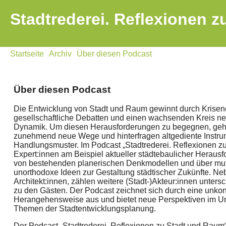
Stadtrederei. Reflexionen 
Startseite
Archiv
Über diesen Podcast
Über diesen Podcast
Die Entwicklung von Stadt und Raum gewinnt durch Krise
gesellschaftliche Debatten und einen wachsenden Kreis neu
Dynamik. Um diesen Herausforderungen zu begegnen, geh
zunehmend neue Wege und hinterfragen altgediente Instr
Handlungsmuster. Im Podcast „Stadtrederei. Reflexionen 
Expert:innen am Beispiel aktueller städtebaulicher Heraus
von bestehenden planerischen Denkmodellen und über mut
unorthodoxe Ideen zur Gestaltung städtischer Zukünfte. Ne
Architekt:innen, zählen weitere (Stadt-)Akteur:innen unters
zu den Gästen. Der Podcast zeichnet sich durch eine unkon
Herangehensweise aus und bietet neue Perspektiven im U
Themen der Stadtentwicklungsplanung.
Der Podcast „Stadtrederei. Reflexionen zu Stadt und Raum