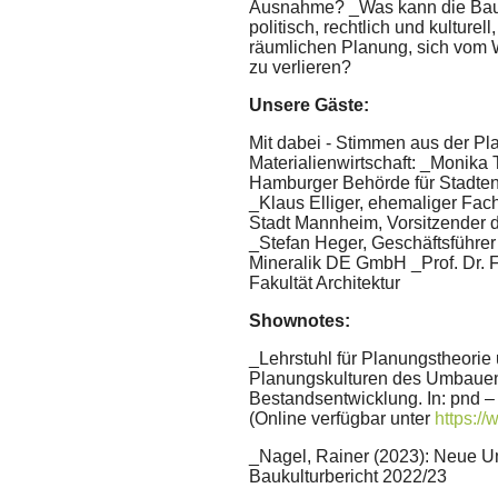
Ausnahme? _Was kann die Bauw
politisch, rechtlich und kulture
räumlichen Planung, sich vom
zu verlieren?
Unsere Gäste:
Mit dabei - Stimmen aus der P
Materialienwirtschaft: _Monika 
Hamburger Behörde für Stadten
_Klaus Elliger, ehemaliger Fac
Stadt Mannheim, Vorsitzender
_Stefan Heger, Geschäftsführer 
Mineralik DE GmbH _Prof. Dr. 
Fakultät Architektur
Shownotes:
_Lehrstuhl für Planungstheori
Planungskulturen des Umbauens
Bestandsentwicklung. In: pnd – 
(Online verfügbar unter
https:/
_Nagel, Rainer (2023): Neue Um
Baukulturbericht 2022/23