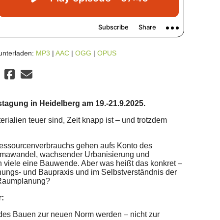
unterladen:
MP3
|
AAC
|
OGG
|
OPUS
agung in Heidelberg am 19.-21.9.2025.
rialien teuer sind, Zeit knapp ist – und trotzdem
essourcenverbrauchs gehen aufs Konto des
imawandel, wachsender Urbanisierung und
 viele eine Bauwende. Aber was heißt das konkret –
lanungs- und Baupraxis und im Selbstverständnis der
d Raumplanung?
r:
es Bauen zur neuen Norm werden – nicht zur