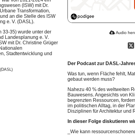
ngswesen (ISW) mit Dr.
 (Urbane Transformation,
und an die Stelle des ISW
ng e. V. (DASL).
en 33-35) wurde unter der
Audio her
nd Landesplanung e. V.
W mit Dr. Christine Grüger
 Nationalen
n, Stadtentwicklung und
Der Podcast zur DASL-Jahrest
 (DASL)
Was tun, wenn Fläche fehlt, Mate
gebaut werden muss?
Nahezu 40 % des weltweiten R
Bauwesens. Angesichts von Kl
begrenzten Ressourcen, fordern
im politischen Alltag, in der P
Disziplinen für Architektur un
In dieser Folge diskutieren wi
_Wie kann ressourcenschonend