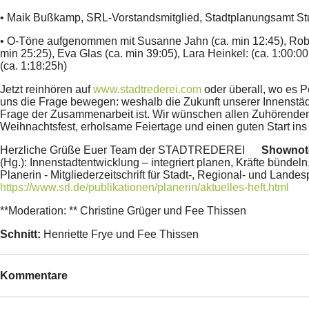
• Maik Bußkamp, SRL-Vorstandsmitglied, Stadtplanungsamt Stu
• O-Töne aufgenommen mit Susanne Jahn (ca. min 12:45), Robe
min 25:25), Eva Glas (ca. min 39:05), Lara Heinkel: (ca. 1:00:0
(ca. 1:18:25h)
Jetzt reinhören auf
www.stadtrederei.com
oder überall, wo es P
uns die Frage bewegen: weshalb die Zukunft unserer Innenstäd
Frage der Zusammenarbeit ist. Wir wünschen allen Zuhörenden
Weihnachtsfest, erholsame Feiertage und einen guten Start ins
Herzliche Grüße Euer Team der STADTREDEREI
Shownot
(Hg.): Innenstadtentwicklung – integriert planen, Kräfte bündeln
Planerin - Mitgliederzeitschrift für Stadt-, Regional- und Landes
https://www.srl.de/publikationen/planerin/aktuelles-heft.html
**Moderation: ** Christine Grüger und Fee Thissen
Schnitt:
Henriette Frye und Fee Thissen
Kommentare