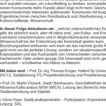
sich wandeln müssen, um zukunftsfähig zu bleiben. Innenstädte
reinen Konsumorte mehr. Handel allein trägt nicht mehr. Gleichze
unterschiedlichste Interessen aufeinander: Kommunen mit kn
Eigentümer:innen zwischen Renditedruck und Überforderung, eng
Kulturschaffende, Wissenschaft.
In dieser Folge diskutieren wir:
_welche unterschiedlichen Ei
gibt, die plötzlich wach, aber oft ratlos sind _wie Kultur- und Kr
Leerstand zwischennutzen und in Möglichkeitsräume verwande
Wissenschaft bei der Entwicklung der Innenstadt spielen kann
Beziehungsarbeit wirksamer sein kann als das nächste große 
geht nicht um die perfekte Lösung, sondern um situationsspezif
Koproduktion und das Aushandeln von Unterschieden zwisch
Gemeinwohl. Oder anders gesagt: Die Innenstadt wird nicht „ger
verhandelt – schrittweise von Akteur zu Akteurin.
Mit dabei sind:
• Prof. Dr.-Ing Thomas Krüger, HafenCity Unive
(HCU), Stadtplanung: FG Projektentwicklung und Projektman
• Prof. Dr. Martin Florack, Stadt Oberhausen, Geschäftsführer d
Wissenschaftscampus NRW (WICA), Leitung des Bereichs Integ
Stadtentwicklung und Statistik
• Silvia Haas, StadtLandkoproduktiv – Partizipation, Koprodukt
Leipzig, SRL