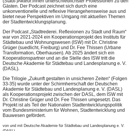
(Stadt-)Akteur:innen unterschiedlichster Professionen zu den
Gästen. Der Podcast zeichnet sich durch eine
unkonventionelle und reflexive Herangehensweise aus und
bietet neue Perspektiven im Umgang mit aktuellen Themen
der Stadtentwicklungsplanung.
Der Podcast „Stadtrederei. Reflexionen zu Stadt und Raum“
war von 2021-2024 ein Kooperationsprojekt des Instituts für
Städtebau und Wohnungswesen (ISW) mit Dr. Christine
Grüger (suedlicht, Freiburg) und Dr. Fee Thissen (Urbane
Transformation, Oberhausen). Ab 2025 ändert sich ein
Kooperationspartner und an die Stelle des ISW tritt die
Deutsche Akademie für Städtebau und Landesplanung e. V.
(DASL).
Die Trilogie „Zukunft gestalten in unsicheren Zeiten“ (Folgen
33-35) wurde unter der Schirmherrschaft der Deutschen
Akademie für Städtebau und Landesplanung e. V. (DASL)
als Kooperationsprojekt zwischen der DASL, dem ISW mit
Dr. Christine Grüger und Dr. Fee Thissen umgesetzt. Das
Projekt ist als Teil der Nationalen Stadtentwicklungspolitik
vom Bundesministerium für Wohnen, Stadtentwicklung und
Bauwesen gefördert.
von und mit Deutsche Akademie für Städtebau und Landesplanung e. V.
(DASL)