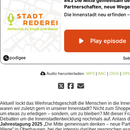
Audio herunterladen:
MP3
|
AAC
|
OGG
|
OP
Aktuell lockt das Weihnachtsgeschäft die Menschen in die Inn
waren wir zuletzt gern in unserer Innenstadt? Nicht zum Shop
um etwas zu erledigen – sondern, um zu bleiben? Mit dieser Fra
Debatten um die Innenstadtentwicklung nochmals auf. Anlass 
Jahrestagung 2025
„Die Mitte gemeinsam denken – neue Part
Wege“ in Oberhausen, bei der intensiv darüber gesprochen wur